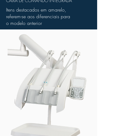
CAIXA DE COMANDO INTEGRADA
Itens destacados em amarelo,
referem-se aos diferenciais para
o modelo anterior