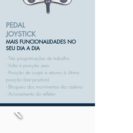
PEDAL
JOYSTICK
MAIS FUNCIONALIDADES NO
SEU DIA A DIA
- Três programações de trabalho
- Volta à posição zero
- Posição de cuspir e retorno à última
posição (last position)
- Bloqueio dos movimentos da cadeira
- Acionamento do refletor