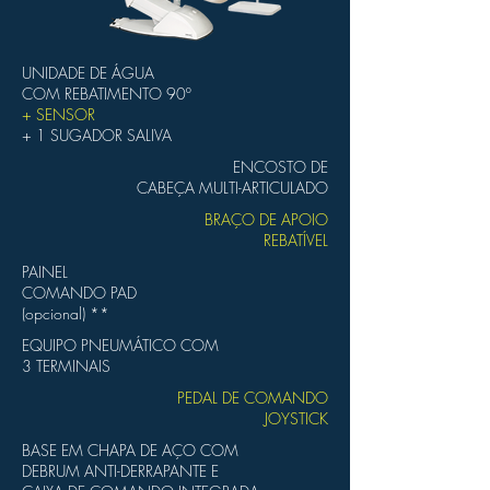
UNIDADE DE ÁGUA
COM REBATIMENTO 90º
+ SENSOR
+ 1 SUGADOR SALIVA
ENCOSTO DE
CABEÇA MULTI-ARTICULADO
BRAÇO DE APOIO
REBATÍVEL
PAINEL
COMANDO PAD
(opcional) **
EQUIPO PNEUMÁTICO COM
3 TERMINAIS
PEDAL DE COMANDO
JOYSTICK
BASE EM CHAPA DE AÇO COM
DEBRUM ANTI-DERRAPANTE E