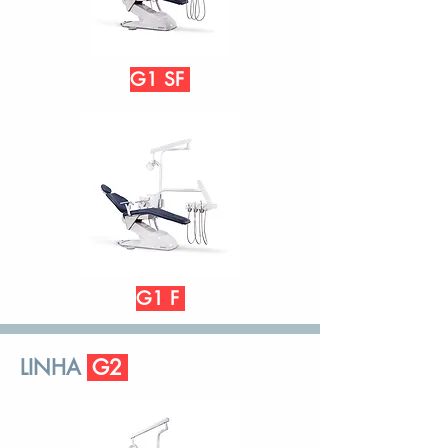
G1 SF
G1 F
LINHA
G2