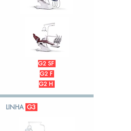
G2 SF
G2 F
G2 H
LINHA
G3