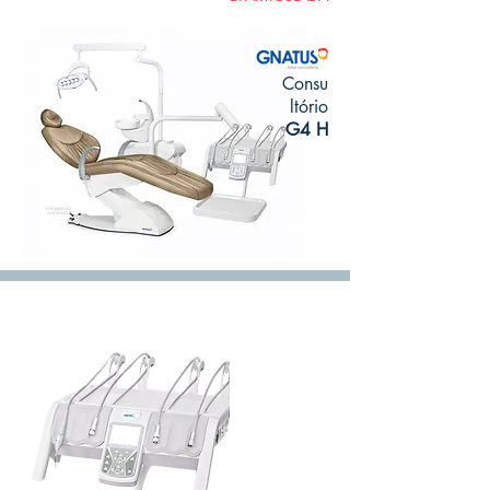
Consu
ltório
G4 H
ESTOFAMENTO
SOFT CONFORT